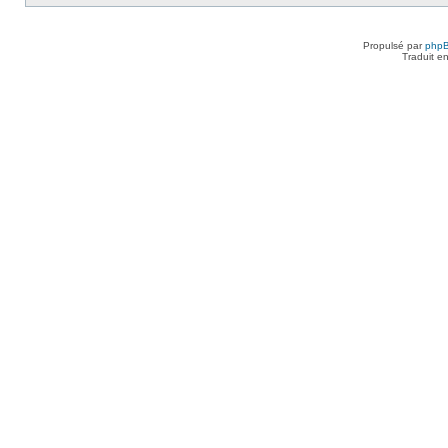
Propulsé par
php
Traduit e