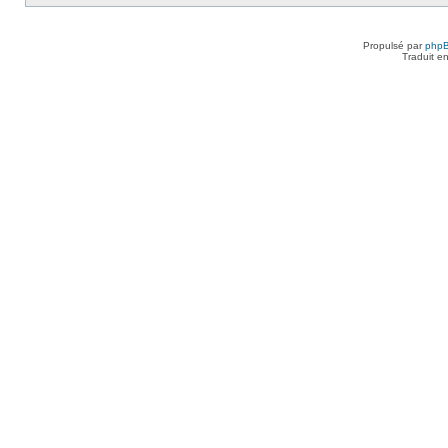
Propulsé par
php
Traduit e