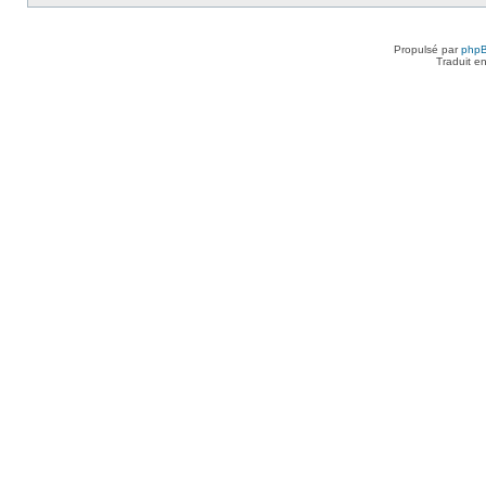
Propulsé par
php
Traduit e