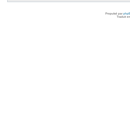
Propulsé par
php
Traduit e