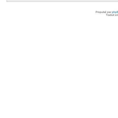
Propulsé par
php
Traduit e