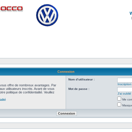
Connexion
Nom d’utilisateur :
Inscription
et vous offre de nombreux avantages. Par
ux utilisateurs inscrits. Avant de vous
Mot de passe :
re politique de confidentialité. Veuillez
J’ai oubli
alité
Me con
Masquer