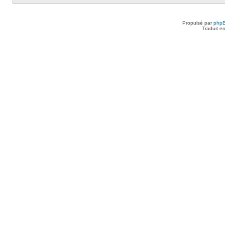
Propulsé par
php
Traduit e