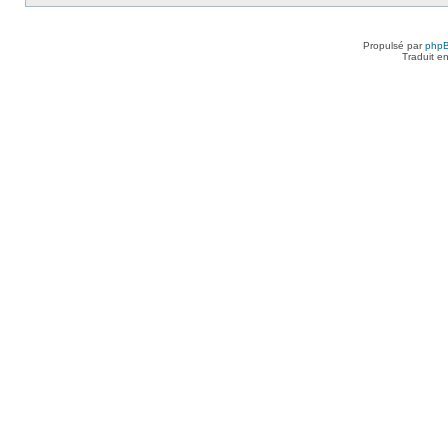
Propulsé par
php
Traduit e