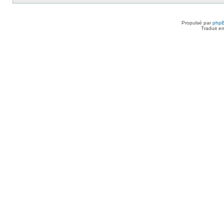
Propulsé par
php
Traduit e