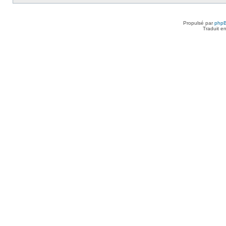
Propulsé par
php
Traduit e