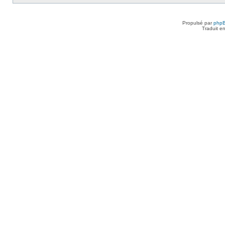
Propulsé par
php
Traduit e