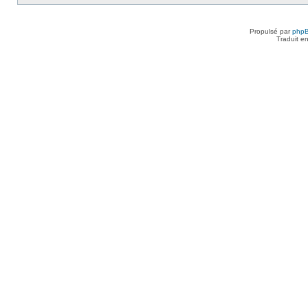
Propulsé par
php
Traduit e