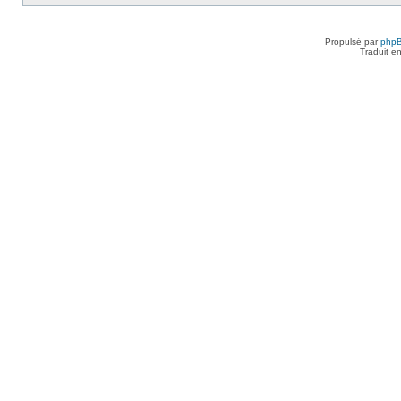
Propulsé par
php
Traduit e