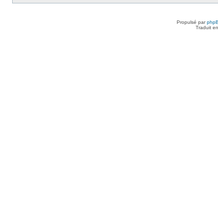
Propulsé par
php
Traduit e