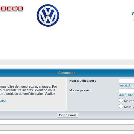
Connexion
Nom d’utilisateur :
Inscription
et vous offre de nombreux avantages. Par
ux utilisateurs inscrits. Avant de vous
Mot de passe :
re politique de confidentialité. Veuillez
J’ai oubli
alité
Me con
Masquer