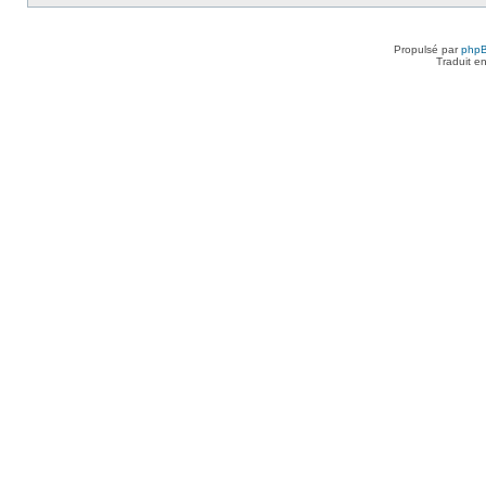
Propulsé par
php
Traduit e