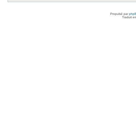
Propulsé par
php
Traduit e