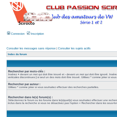
Connexion
Inscription
Consulter les messages sans réponse
|
Consulter les sujets actifs
Index du forum
Rechercher par mots-clés :
Insérez
+
devant un mot qui doit être trouvé et
-
devant un mot qui doit être ignoré. Insére
verticales discontinues
|
si seul un des mots doit être trouvé. Utilisez * comme joker si vous
Rechercher par auteur :
Utilisez * comme joker si vous souhaitez effectuer des recherches partielles.
Rechercher dans le(s) forum(s) :
Sélectionnez le forum ou les forums dans le(s)quel(s) vous souhaitez effectuer une rech
inclus dans la recherche si vous ne désactivez pas l’option « Rechercher dans les sous-fo