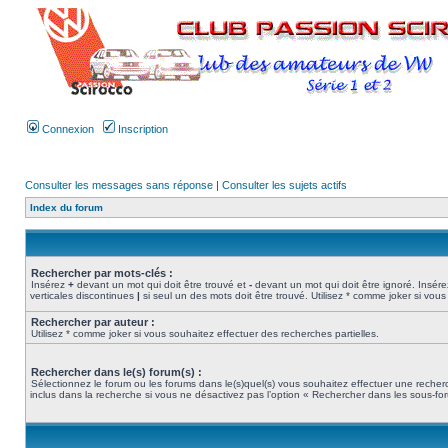
Connexion
Inscription
Consulter les messages sans réponse
|
Consulter les sujets actifs
Index du forum
Rechercher par mots-clés :
Insérez
+
devant un mot qui doit être trouvé et
-
devant un mot qui doit être ignoré. Insére
verticales discontinues
|
si seul un des mots doit être trouvé. Utilisez * comme joker si vous
Rechercher par auteur :
Utilisez * comme joker si vous souhaitez effectuer des recherches partielles.
Rechercher dans le(s) forum(s) :
Sélectionnez le forum ou les forums dans le(s)quel(s) vous souhaitez effectuer une rech
inclus dans la recherche si vous ne désactivez pas l’option « Rechercher dans les sous-fo