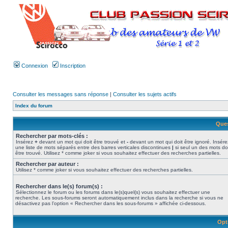
Connexion
Inscription
Consulter les messages sans réponse
|
Consulter les sujets actifs
Index du forum
Ques
Rechercher par mots-clés :
Insérez
+
devant un mot qui doit être trouvé et
-
devant un mot qui doit être ignoré. Insére
une liste de mots séparés entre des barres verticales discontinues
|
si seul un des mots do
être trouvé. Utilisez * comme joker si vous souhaitez effectuer des recherches partielles.
Rechercher par auteur :
Utilisez * comme joker si vous souhaitez effectuer des recherches partielles.
Rechercher dans le(s) forum(s) :
Sélectionnez le forum ou les forums dans le(s)quel(s) vous souhaitez effectuer une
recherche. Les sous-forums seront automatiquement inclus dans la recherche si vous ne
désactivez pas l’option « Rechercher dans les sous-forums » affichée ci-dessous.
Opt