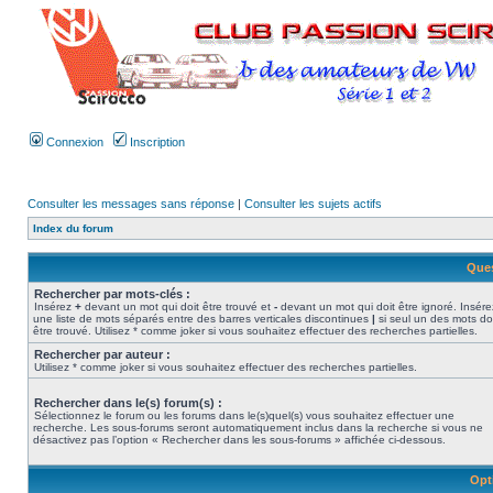
Connexion
Inscription
Consulter les messages sans réponse
|
Consulter les sujets actifs
Index du forum
Ques
Rechercher par mots-clés :
Insérez
+
devant un mot qui doit être trouvé et
-
devant un mot qui doit être ignoré. Insére
une liste de mots séparés entre des barres verticales discontinues
|
si seul un des mots do
être trouvé. Utilisez * comme joker si vous souhaitez effectuer des recherches partielles.
Rechercher par auteur :
Utilisez * comme joker si vous souhaitez effectuer des recherches partielles.
Rechercher dans le(s) forum(s) :
Sélectionnez le forum ou les forums dans le(s)quel(s) vous souhaitez effectuer une
recherche. Les sous-forums seront automatiquement inclus dans la recherche si vous ne
désactivez pas l’option « Rechercher dans les sous-forums » affichée ci-dessous.
Opt