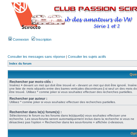
Connexion
Inscription
Consulter les messages sans réponse
|
Consulter les sujets actifs
Index du forum
Ques
Rechercher par mots-clés :
Insérez
+
devant un mot qui doit être trouvé et
-
devant un mot qui doit être ignoré. Insére
une liste de mots séparés entre des barres verticales discontinues
|
si seul un des mots do
être trouvé. Utilisez * comme joker si vous souhaitez effectuer des recherches partielles.
Rechercher par auteur :
Utilisez * comme joker si vous souhaitez effectuer des recherches partielles.
Rechercher dans le(s) forum(s) :
Sélectionnez le forum ou les forums dans le(s)quel(s) vous souhaitez effectuer une
recherche. Les sous-forums seront automatiquement inclus dans la recherche si vous ne
désactivez pas l’option « Rechercher dans les sous-forums » affichée ci-dessous.
Opt