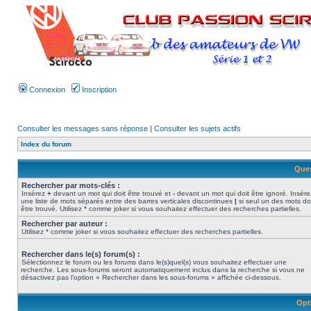
Connexion
Inscription
Consulter les messages sans réponse
|
Consulter les sujets actifs
Index du forum
Ques
Rechercher par mots-clés :
Insérez
+
devant un mot qui doit être trouvé et
-
devant un mot qui doit être ignoré. Insére
une liste de mots séparés entre des barres verticales discontinues
|
si seul un des mots do
être trouvé. Utilisez * comme joker si vous souhaitez effectuer des recherches partielles.
Rechercher par auteur :
Utilisez * comme joker si vous souhaitez effectuer des recherches partielles.
Rechercher dans le(s) forum(s) :
Sélectionnez le forum ou les forums dans le(s)quel(s) vous souhaitez effectuer une
recherche. Les sous-forums seront automatiquement inclus dans la recherche si vous ne
désactivez pas l’option « Rechercher dans les sous-forums » affichée ci-dessous.
Opt