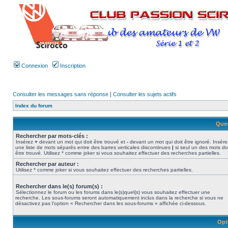
Connexion
Inscription
Consulter les messages sans réponse
|
Consulter les sujets actifs
Index du forum
Ques
Rechercher par mots-clés :
Insérez
+
devant un mot qui doit être trouvé et
-
devant un mot qui doit être ignoré. Insére
une liste de mots séparés entre des barres verticales discontinues
|
si seul un des mots do
être trouvé. Utilisez * comme joker si vous souhaitez effectuer des recherches partielles.
Rechercher par auteur :
Utilisez * comme joker si vous souhaitez effectuer des recherches partielles.
Rechercher dans le(s) forum(s) :
Sélectionnez le forum ou les forums dans le(s)quel(s) vous souhaitez effectuer une
recherche. Les sous-forums seront automatiquement inclus dans la recherche si vous ne
désactivez pas l’option « Rechercher dans les sous-forums » affichée ci-dessous.
Opt