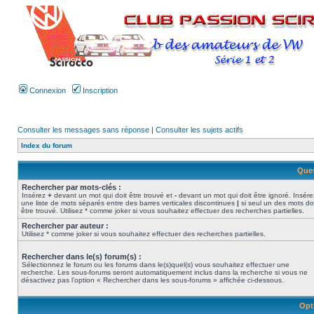
Connexion
Inscription
Consulter les messages sans réponse
|
Consulter les sujets actifs
Index du forum
Ques
Rechercher par mots-clés :
Insérez
+
devant un mot qui doit être trouvé et
-
devant un mot qui doit être ignoré. Insére
une liste de mots séparés entre des barres verticales discontinues
|
si seul un des mots do
être trouvé. Utilisez * comme joker si vous souhaitez effectuer des recherches partielles.
Rechercher par auteur :
Utilisez * comme joker si vous souhaitez effectuer des recherches partielles.
Rechercher dans le(s) forum(s) :
Sélectionnez le forum ou les forums dans le(s)quel(s) vous souhaitez effectuer une
recherche. Les sous-forums seront automatiquement inclus dans la recherche si vous ne
désactivez pas l’option « Rechercher dans les sous-forums » affichée ci-dessous.
Opt