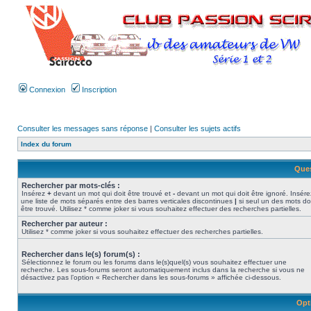
Connexion
Inscription
Consulter les messages sans réponse
|
Consulter les sujets actifs
Index du forum
Ques
Rechercher par mots-clés :
Insérez
+
devant un mot qui doit être trouvé et
-
devant un mot qui doit être ignoré. Insére
une liste de mots séparés entre des barres verticales discontinues
|
si seul un des mots do
être trouvé. Utilisez * comme joker si vous souhaitez effectuer des recherches partielles.
Rechercher par auteur :
Utilisez * comme joker si vous souhaitez effectuer des recherches partielles.
Rechercher dans le(s) forum(s) :
Sélectionnez le forum ou les forums dans le(s)quel(s) vous souhaitez effectuer une
recherche. Les sous-forums seront automatiquement inclus dans la recherche si vous ne
désactivez pas l’option « Rechercher dans les sous-forums » affichée ci-dessous.
Opt