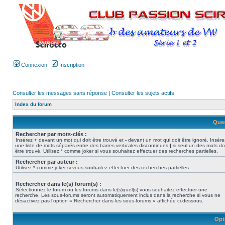
Connexion
Inscription
Consulter les messages sans réponse
|
Consulter les sujets actifs
Index du forum
Ques
Rechercher par mots-clés :
Insérez
+
devant un mot qui doit être trouvé et
-
devant un mot qui doit être ignoré. Insére
une liste de mots séparés entre des barres verticales discontinues
|
si seul un des mots do
être trouvé. Utilisez * comme joker si vous souhaitez effectuer des recherches partielles.
Rechercher par auteur :
Utilisez * comme joker si vous souhaitez effectuer des recherches partielles.
Rechercher dans le(s) forum(s) :
Sélectionnez le forum ou les forums dans le(s)quel(s) vous souhaitez effectuer une
recherche. Les sous-forums seront automatiquement inclus dans la recherche si vous ne
désactivez pas l’option « Rechercher dans les sous-forums » affichée ci-dessous.
Opt