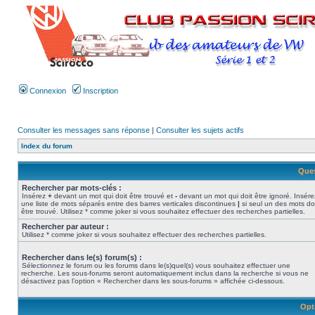
Connexion
Inscription
Consulter les messages sans réponse
|
Consulter les sujets actifs
Index du forum
Ques
Rechercher par mots-clés :
Insérez
+
devant un mot qui doit être trouvé et
-
devant un mot qui doit être ignoré. Insére
une liste de mots séparés entre des barres verticales discontinues
|
si seul un des mots do
être trouvé. Utilisez * comme joker si vous souhaitez effectuer des recherches partielles.
Rechercher par auteur :
Utilisez * comme joker si vous souhaitez effectuer des recherches partielles.
Rechercher dans le(s) forum(s) :
Sélectionnez le forum ou les forums dans le(s)quel(s) vous souhaitez effectuer une
recherche. Les sous-forums seront automatiquement inclus dans la recherche si vous ne
désactivez pas l’option « Rechercher dans les sous-forums » affichée ci-dessous.
Opt