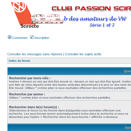
Connexion
Inscription
Consulter les messages sans réponse
|
Consulter les sujets actifs
Index du forum
Ques
Rechercher par mots-clés :
Insérez
+
devant un mot qui doit être trouvé et
-
devant un mot qui doit être ignoré. Insére
une liste de mots séparés entre des barres verticales discontinues
|
si seul un des mots do
être trouvé. Utilisez * comme joker si vous souhaitez effectuer des recherches partielles.
Rechercher par auteur :
Utilisez * comme joker si vous souhaitez effectuer des recherches partielles.
Rechercher dans le(s) forum(s) :
Sélectionnez le forum ou les forums dans le(s)quel(s) vous souhaitez effectuer une
recherche. Les sous-forums seront automatiquement inclus dans la recherche si vous ne
désactivez pas l’option « Rechercher dans les sous-forums » affichée ci-dessous.
Opt