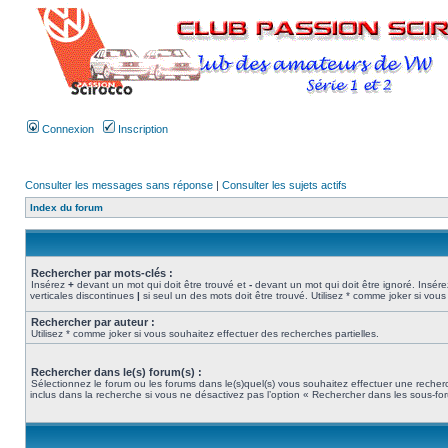
Connexion
Inscription
Consulter les messages sans réponse
|
Consulter les sujets actifs
Index du forum
Rechercher par mots-clés :
Insérez
+
devant un mot qui doit être trouvé et
-
devant un mot qui doit être ignoré. Insére
verticales discontinues
|
si seul un des mots doit être trouvé. Utilisez * comme joker si vous
Rechercher par auteur :
Utilisez * comme joker si vous souhaitez effectuer des recherches partielles.
Rechercher dans le(s) forum(s) :
Sélectionnez le forum ou les forums dans le(s)quel(s) vous souhaitez effectuer une rech
inclus dans la recherche si vous ne désactivez pas l’option « Rechercher dans les sous-fo