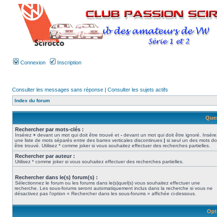
Connexion
Inscription
Consulter les messages sans réponse
|
Consulter les sujets actifs
Index du forum
Ques
Rechercher par mots-clés :
Insérez
+
devant un mot qui doit être trouvé et
-
devant un mot qui doit être ignoré. Insére
une liste de mots séparés entre des barres verticales discontinues
|
si seul un des mots do
être trouvé. Utilisez * comme joker si vous souhaitez effectuer des recherches partielles.
Rechercher par auteur :
Utilisez * comme joker si vous souhaitez effectuer des recherches partielles.
Rechercher dans le(s) forum(s) :
Sélectionnez le forum ou les forums dans le(s)quel(s) vous souhaitez effectuer une
recherche. Les sous-forums seront automatiquement inclus dans la recherche si vous ne
désactivez pas l’option « Rechercher dans les sous-forums » affichée ci-dessous.
Opt