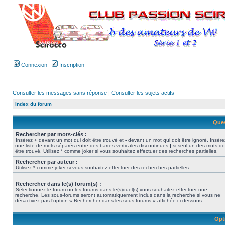
Connexion
Inscription
Consulter les messages sans réponse
|
Consulter les sujets actifs
Index du forum
Ques
Rechercher par mots-clés :
Insérez
+
devant un mot qui doit être trouvé et
-
devant un mot qui doit être ignoré. Insére
une liste de mots séparés entre des barres verticales discontinues
|
si seul un des mots do
être trouvé. Utilisez * comme joker si vous souhaitez effectuer des recherches partielles.
Rechercher par auteur :
Utilisez * comme joker si vous souhaitez effectuer des recherches partielles.
Rechercher dans le(s) forum(s) :
Sélectionnez le forum ou les forums dans le(s)quel(s) vous souhaitez effectuer une
recherche. Les sous-forums seront automatiquement inclus dans la recherche si vous ne
désactivez pas l’option « Rechercher dans les sous-forums » affichée ci-dessous.
Opt