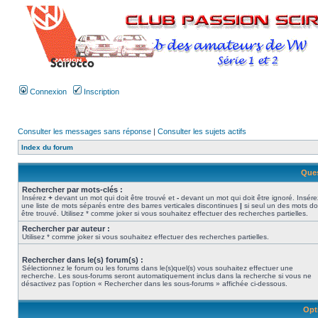
Connexion
Inscription
Consulter les messages sans réponse
|
Consulter les sujets actifs
Index du forum
Ques
Rechercher par mots-clés :
Insérez
+
devant un mot qui doit être trouvé et
-
devant un mot qui doit être ignoré. Insére
une liste de mots séparés entre des barres verticales discontinues
|
si seul un des mots do
être trouvé. Utilisez * comme joker si vous souhaitez effectuer des recherches partielles.
Rechercher par auteur :
Utilisez * comme joker si vous souhaitez effectuer des recherches partielles.
Rechercher dans le(s) forum(s) :
Sélectionnez le forum ou les forums dans le(s)quel(s) vous souhaitez effectuer une
recherche. Les sous-forums seront automatiquement inclus dans la recherche si vous ne
désactivez pas l’option « Rechercher dans les sous-forums » affichée ci-dessous.
Opt