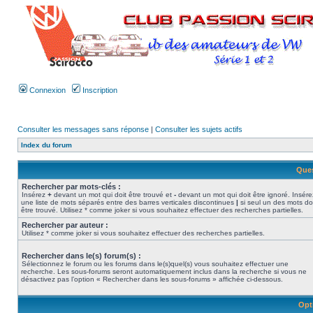
Connexion
Inscription
Consulter les messages sans réponse
|
Consulter les sujets actifs
Index du forum
Ques
Rechercher par mots-clés :
Insérez
+
devant un mot qui doit être trouvé et
-
devant un mot qui doit être ignoré. Insére
une liste de mots séparés entre des barres verticales discontinues
|
si seul un des mots do
être trouvé. Utilisez * comme joker si vous souhaitez effectuer des recherches partielles.
Rechercher par auteur :
Utilisez * comme joker si vous souhaitez effectuer des recherches partielles.
Rechercher dans le(s) forum(s) :
Sélectionnez le forum ou les forums dans le(s)quel(s) vous souhaitez effectuer une
recherche. Les sous-forums seront automatiquement inclus dans la recherche si vous ne
désactivez pas l’option « Rechercher dans les sous-forums » affichée ci-dessous.
Opt