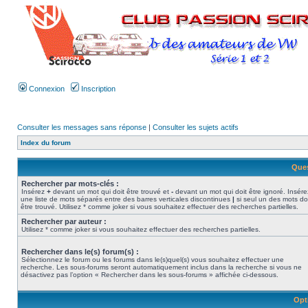
Connexion
Inscription
Consulter les messages sans réponse
|
Consulter les sujets actifs
Index du forum
Ques
Rechercher par mots-clés :
Insérez
+
devant un mot qui doit être trouvé et
-
devant un mot qui doit être ignoré. Insére
une liste de mots séparés entre des barres verticales discontinues
|
si seul un des mots do
être trouvé. Utilisez * comme joker si vous souhaitez effectuer des recherches partielles.
Rechercher par auteur :
Utilisez * comme joker si vous souhaitez effectuer des recherches partielles.
Rechercher dans le(s) forum(s) :
Sélectionnez le forum ou les forums dans le(s)quel(s) vous souhaitez effectuer une
recherche. Les sous-forums seront automatiquement inclus dans la recherche si vous ne
désactivez pas l’option « Rechercher dans les sous-forums » affichée ci-dessous.
Opt