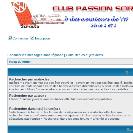
Connexion
Inscription
Consulter les messages sans réponse
|
Consulter les sujets actifs
Index du forum
Ques
Rechercher par mots-clés :
Insérez
+
devant un mot qui doit être trouvé et
-
devant un mot qui doit être ignoré. Insére
une liste de mots séparés entre des barres verticales discontinues
|
si seul un des mots do
être trouvé. Utilisez * comme joker si vous souhaitez effectuer des recherches partielles.
Rechercher par auteur :
Utilisez * comme joker si vous souhaitez effectuer des recherches partielles.
Rechercher dans le(s) forum(s) :
Sélectionnez le forum ou les forums dans le(s)quel(s) vous souhaitez effectuer une
recherche. Les sous-forums seront automatiquement inclus dans la recherche si vous ne
désactivez pas l’option « Rechercher dans les sous-forums » affichée ci-dessous.
Opt