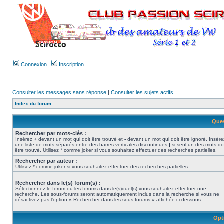
Connexion
Inscription
Consulter les messages sans réponse
|
Consulter les sujets actifs
Index du forum
Ques
Rechercher par mots-clés :
Insérez
+
devant un mot qui doit être trouvé et
-
devant un mot qui doit être ignoré. Insére
une liste de mots séparés entre des barres verticales discontinues
|
si seul un des mots do
être trouvé. Utilisez * comme joker si vous souhaitez effectuer des recherches partielles.
Rechercher par auteur :
Utilisez * comme joker si vous souhaitez effectuer des recherches partielles.
Rechercher dans le(s) forum(s) :
Sélectionnez le forum ou les forums dans le(s)quel(s) vous souhaitez effectuer une
recherche. Les sous-forums seront automatiquement inclus dans la recherche si vous ne
désactivez pas l’option « Rechercher dans les sous-forums » affichée ci-dessous.
Opt