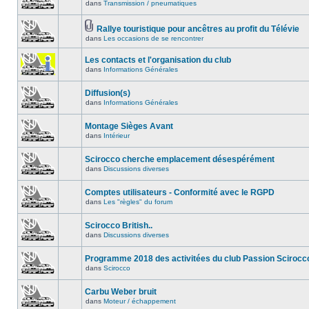
dans
Transmission / pneumatiques
Rallye touristique pour ancêtres au profit du Télévie
dans
Les occasions de se rencontrer
Les contacts et l'organisation du club
dans
Informations Générales
Diffusion(s)
dans
Informations Générales
Montage Sièges Avant
dans
Intérieur
Scirocco cherche emplacement désespérément
dans
Discussions diverses
Comptes utilisateurs - Conformité avec le RGPD
dans
Les "règles" du forum
Scirocco British..
dans
Discussions diverses
Programme 2018 des activitées du club Passion Scirocc
dans
Scirocco
Carbu Weber bruit
dans
Moteur / échappement