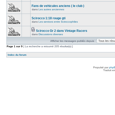
Fans de vehicules anciens ( le club )
dans
Les autres anciennes
Scirocco 1:18 rouge gti
dans
Les services entre Sciroccophiles
Scirocco Gr 2 dans Vintage Racers
dans
Discussions diverses
Afficher les messages publiés depuis :
Page
1
sur
9
[ La recherche a retourné 205 résultat(s) ]
Index du forum
Propulsé par
php
Traduit e