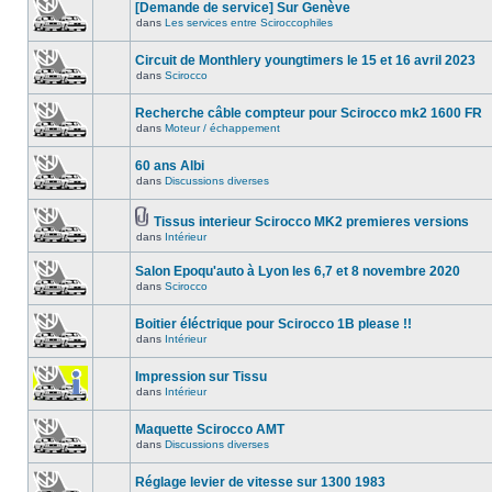
[Demande de service] Sur Genève
dans
Les services entre Sciroccophiles
Circuit de Monthlery youngtimers le 15 et 16 avril 2023
dans
Scirocco
Recherche câble compteur pour Scirocco mk2 1600 FR
dans
Moteur / échappement
60 ans Albi
dans
Discussions diverses
Tissus interieur Scirocco MK2 premieres versions
dans
Intérieur
Salon Epoqu'auto à Lyon les 6,7 et 8 novembre 2020
dans
Scirocco
Boitier éléctrique pour Scirocco 1B please !!
dans
Intérieur
Impression sur Tissu
dans
Intérieur
Maquette Scirocco AMT
dans
Discussions diverses
Réglage levier de vitesse sur 1300 1983