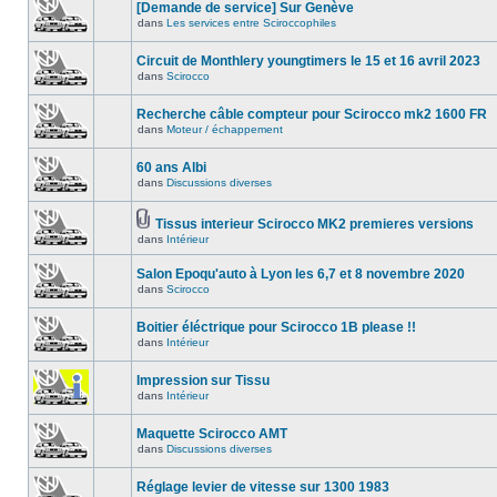
[Demande de service] Sur Genève
dans
Les services entre Sciroccophiles
Circuit de Monthlery youngtimers le 15 et 16 avril 2023
dans
Scirocco
Recherche câble compteur pour Scirocco mk2 1600 FR
dans
Moteur / échappement
60 ans Albi
dans
Discussions diverses
Tissus interieur Scirocco MK2 premieres versions
dans
Intérieur
Salon Epoqu'auto à Lyon les 6,7 et 8 novembre 2020
dans
Scirocco
Boitier éléctrique pour Scirocco 1B please !!
dans
Intérieur
Impression sur Tissu
dans
Intérieur
Maquette Scirocco AMT
dans
Discussions diverses
Réglage levier de vitesse sur 1300 1983