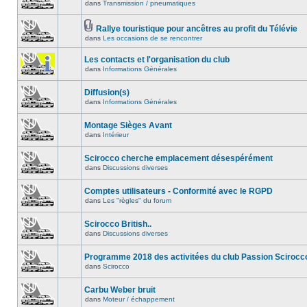
dans
Transmission / pneumatiques
Rallye touristique pour ancêtres au profit du Télévie
dans
Les occasions de se rencontrer
Les contacts et l'organisation du club
dans
Informations Générales
Diffusion(s)
dans
Informations Générales
Montage Sièges Avant
dans
Intérieur
Scirocco cherche emplacement désespérément
dans
Discussions diverses
Comptes utilisateurs - Conformité avec le RGPD
dans
Les "règles" du forum
Scirocco British..
dans
Discussions diverses
Programme 2018 des activitées du club Passion Scirocc
dans
Scirocco
Carbu Weber bruit
dans
Moteur / échappement