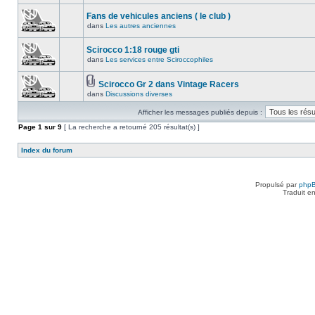
Fans de vehicules anciens ( le club )
dans
Les autres anciennes
Scirocco 1:18 rouge gti
dans
Les services entre Sciroccophiles
Scirocco Gr 2 dans Vintage Racers
dans
Discussions diverses
Afficher les messages publiés depuis :
Page
1
sur
9
[ La recherche a retourné 205 résultat(s) ]
Index du forum
Propulsé par
php
Traduit e