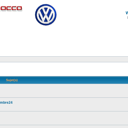
Sujet(s)
vembre24