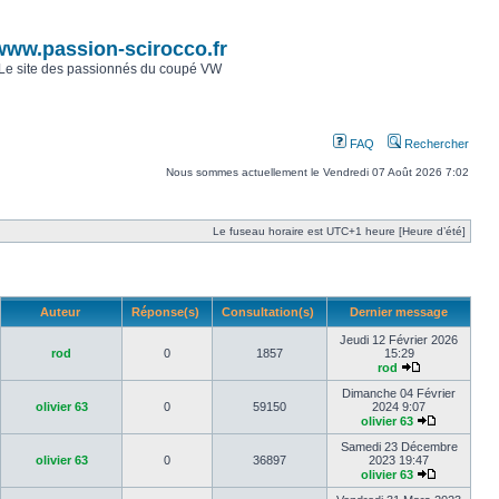
www.passion-scirocco.fr
Le site des passionnés du coupé VW
FAQ
Rechercher
Nous sommes actuellement le Vendredi 07 Août 2026 7:02
Le fuseau horaire est UTC+1 heure [Heure d’été]
Auteur
Réponse(s)
Consultation(s)
Dernier message
Jeudi 12 Février 2026
rod
0
1857
15:29
rod
Dimanche 04 Février
olivier 63
0
59150
2024 9:07
olivier 63
Samedi 23 Décembre
olivier 63
0
36897
2023 19:47
olivier 63