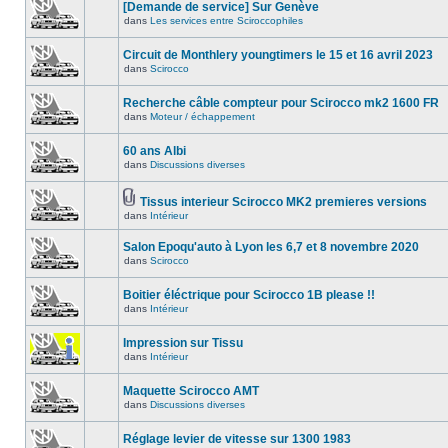
[Demande de service] Sur Genève
dans
Les services entre Sciroccophiles
Circuit de Monthlery youngtimers le 15 et 16 avril 2023
dans
Scirocco
Recherche câble compteur pour Scirocco mk2 1600 FR
dans
Moteur / échappement
60 ans Albi
dans
Discussions diverses
Tissus interieur Scirocco MK2 premieres versions
dans
Intérieur
Salon Epoqu'auto à Lyon les 6,7 et 8 novembre 2020
dans
Scirocco
Boitier éléctrique pour Scirocco 1B please !!
dans
Intérieur
Impression sur Tissu
dans
Intérieur
Maquette Scirocco AMT
dans
Discussions diverses
Réglage levier de vitesse sur 1300 1983