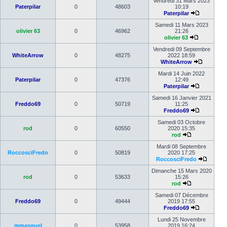
Vendredi 31 Mars 2023
Paterpilar
0
48603
10:19
Paterpilar
Samedi 11 Mars 2023
olivier 63
0
46962
21:26
olivier 63
Vendredi 09 Septembre
WhiteArrow
0
48275
2022 18:59
WhiteArrow
Mardi 14 Juin 2022
Paterpilar
0
47376
12:49
Paterpilar
Samedi 16 Janvier 2021
Freddo69
0
50719
11:25
Freddo69
Samedi 03 Octobre
rod
0
60550
2020 15:35
rod
Mardi 08 Septembre
RoccosciFredo
0
50819
2020 17:25
RoccosciFredo
Dimanche 15 Mars 2020
rod
0
53633
15:26
rod
Samedi 07 Décembre
Freddo69
0
49444
2019 17:55
Freddo69
Lundi 25 Novembre
mmasquel
0
53958
2019 16:24