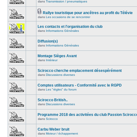
dans
Transmission / pneumatiques
Rallye touristique pour ancêtres au profit du Télévie
dans
Les occasions de se rencontrer
Les contacts et l'organisation du club
dans
Informations Générales
Diffusion(s)
dans
Informations Générales
Montage Sièges Avant
dans
Intérieur
Scirocco cherche emplacement désespérément
dans
Discussions diverses
Comptes utilisateurs - Conformité avec le RGPD
dans
Les "règles" du forum
Scirocco British..
dans
Discussions diverses
Programme 2018 des activitées du club Passion Scirocc
dans
Scirocco
Carbu Weber bruit
dans
Moteur / échappement