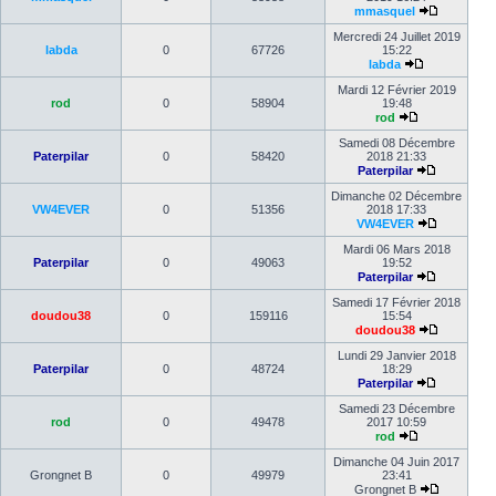
mmasquel
Mercredi 24 Juillet 2019
labda
0
67726
15:22
labda
Mardi 12 Février 2019
rod
0
58904
19:48
rod
Samedi 08 Décembre
Paterpilar
0
58420
2018 21:33
Paterpilar
Dimanche 02 Décembre
VW4EVER
0
51356
2018 17:33
VW4EVER
Mardi 06 Mars 2018
Paterpilar
0
49063
19:52
Paterpilar
Samedi 17 Février 2018
doudou38
0
159116
15:54
doudou38
Lundi 29 Janvier 2018
Paterpilar
0
48724
18:29
Paterpilar
Samedi 23 Décembre
rod
0
49478
2017 10:59
rod
Dimanche 04 Juin 2017
Grongnet B
0
49979
23:41
Grongnet B