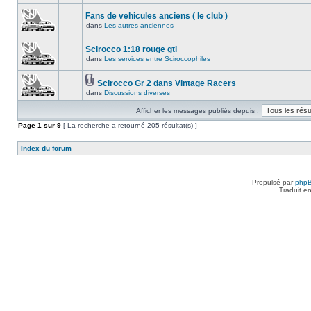
Fans de vehicules anciens ( le club )
dans
Les autres anciennes
Scirocco 1:18 rouge gti
dans
Les services entre Sciroccophiles
Scirocco Gr 2 dans Vintage Racers
dans
Discussions diverses
Afficher les messages publiés depuis :
Page
1
sur
9
[ La recherche a retourné 205 résultat(s) ]
Index du forum
Propulsé par
php
Traduit e