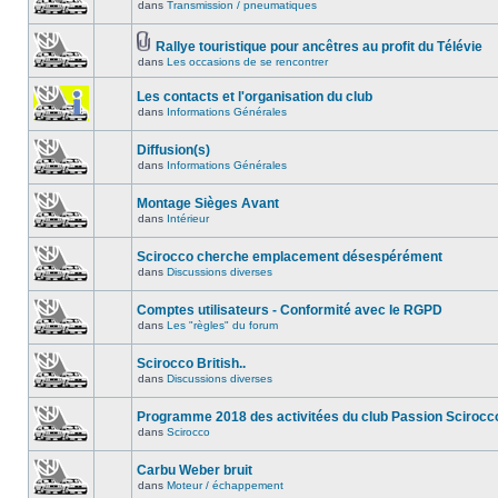
dans
Transmission / pneumatiques
Rallye touristique pour ancêtres au profit du Télévie
dans
Les occasions de se rencontrer
Les contacts et l'organisation du club
dans
Informations Générales
Diffusion(s)
dans
Informations Générales
Montage Sièges Avant
dans
Intérieur
Scirocco cherche emplacement désespérément
dans
Discussions diverses
Comptes utilisateurs - Conformité avec le RGPD
dans
Les "règles" du forum
Scirocco British..
dans
Discussions diverses
Programme 2018 des activitées du club Passion Scirocc
dans
Scirocco
Carbu Weber bruit
dans
Moteur / échappement