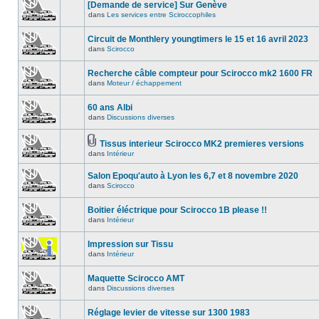
[Demande de service] Sur Genève
dans
Les services entre Sciroccophiles
Circuit de Monthlery youngtimers le 15 et 16 avril 2023
dans
Scirocco
Recherche câble compteur pour Scirocco mk2 1600 FR
dans
Moteur / échappement
60 ans Albi
dans
Discussions diverses
Tissus interieur Scirocco MK2 premieres versions
dans
Intérieur
Salon Epoqu'auto à Lyon les 6,7 et 8 novembre 2020
dans
Scirocco
Boitier éléctrique pour Scirocco 1B please !!
dans
Intérieur
Impression sur Tissu
dans
Intérieur
Maquette Scirocco AMT
dans
Discussions diverses
Réglage levier de vitesse sur 1300 1983