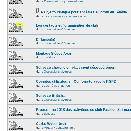
dans
Transmission / pneumatiques
Rallye touristique pour ancêtres au profit du Télévie
dans
Les occasions de se rencontrer
Les contacts et l'organisation du club
dans
Informations Générales
Diffusion(s)
dans
Informations Générales
Montage Sièges Avant
dans
Intérieur
Scirocco cherche emplacement désespérément
dans
Discussions diverses
Comptes utilisateurs - Conformité avec le RGPD
dans
Les "règles" du forum
Scirocco British..
dans
Discussions diverses
Programme 2018 des activitées du club Passion Scirocc
dans
Scirocco
Carbu Weber bruit
dans
Moteur / échappement