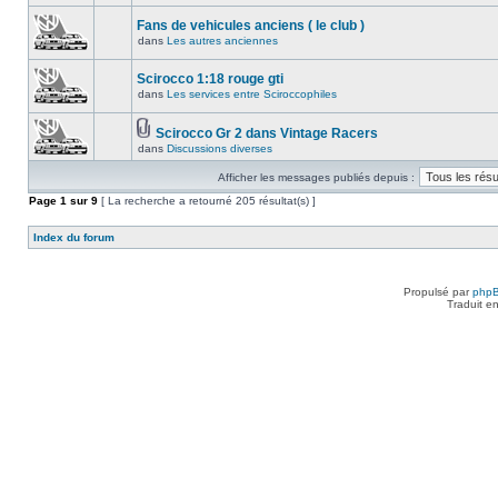
Fans de vehicules anciens ( le club )
dans
Les autres anciennes
Scirocco 1:18 rouge gti
dans
Les services entre Sciroccophiles
Scirocco Gr 2 dans Vintage Racers
dans
Discussions diverses
Afficher les messages publiés depuis :
Page
1
sur
9
[ La recherche a retourné 205 résultat(s) ]
Index du forum
Propulsé par
php
Traduit e