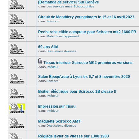
[Demande de service] Sur Genève
dans
Les services entre Sciroccophiles
Circuit de Monthlery youngtimers le 15 et 16 avril 2023
dans
Scirocco
Recherche câble compteur pour Scirocco mk2 1600 FR
dans
Moteur / échappement
60 ans Albi
dans
Discussions diverses
Tissus interieur Scirocco MK2 premieres versions
dans
Intérieur
Salon Epoqu'auto à Lyon les 6,7 et 8 novembre 2020
dans
Scirocco
Boitier éléctrique pour Scirocco 1B please !!
dans
Intérieur
Impression sur Tissu
dans
Intérieur
Maquette Scirocco AMT
dans
Discussions diverses
Réglage levier de vitesse sur 1300 1983