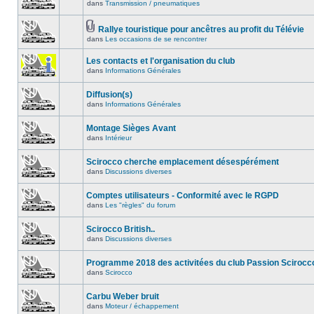
dans
Transmission / pneumatiques
Rallye touristique pour ancêtres au profit du Télévie
dans
Les occasions de se rencontrer
Les contacts et l'organisation du club
dans
Informations Générales
Diffusion(s)
dans
Informations Générales
Montage Sièges Avant
dans
Intérieur
Scirocco cherche emplacement désespérément
dans
Discussions diverses
Comptes utilisateurs - Conformité avec le RGPD
dans
Les "règles" du forum
Scirocco British..
dans
Discussions diverses
Programme 2018 des activitées du club Passion Scirocc
dans
Scirocco
Carbu Weber bruit
dans
Moteur / échappement