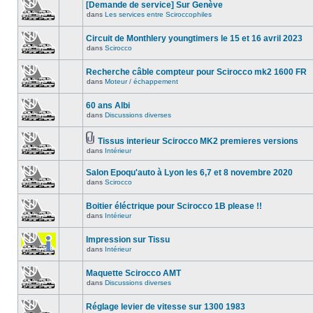
[Demande de service] Sur Genève
dans
Les services entre Sciroccophiles
Circuit de Monthlery youngtimers le 15 et 16 avril 2023
dans
Scirocco
Recherche câble compteur pour Scirocco mk2 1600 FR
dans
Moteur / échappement
60 ans Albi
dans
Discussions diverses
Tissus interieur Scirocco MK2 premieres versions
dans
Intérieur
Salon Epoqu'auto à Lyon les 6,7 et 8 novembre 2020
dans
Scirocco
Boitier éléctrique pour Scirocco 1B please !!
dans
Intérieur
Impression sur Tissu
dans
Intérieur
Maquette Scirocco AMT
dans
Discussions diverses
Réglage levier de vitesse sur 1300 1983