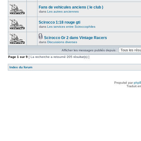
Fans de vehicules anciens ( le club )
dans
Les autres anciennes
Scirocco 1:18 rouge gti
dans
Les services entre Sciroccophiles
Scirocco Gr 2 dans Vintage Racers
dans
Discussions diverses
Afficher les messages publiés depuis :
Page
1
sur
9
[ La recherche a retourné 205 résultat(s) ]
Index du forum
Propulsé par
php
Traduit e