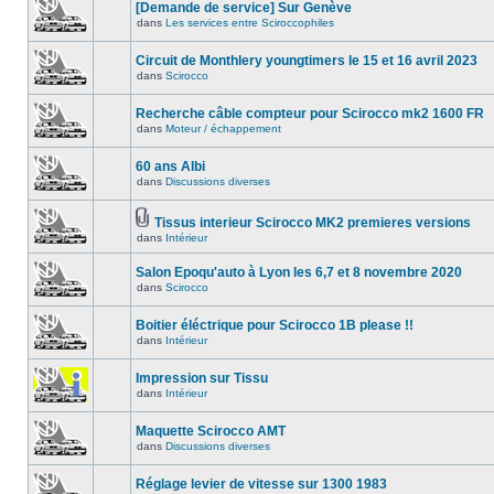
[Demande de service] Sur Genève
dans
Les services entre Sciroccophiles
Circuit de Monthlery youngtimers le 15 et 16 avril 2023
dans
Scirocco
Recherche câble compteur pour Scirocco mk2 1600 FR
dans
Moteur / échappement
60 ans Albi
dans
Discussions diverses
Tissus interieur Scirocco MK2 premieres versions
dans
Intérieur
Salon Epoqu'auto à Lyon les 6,7 et 8 novembre 2020
dans
Scirocco
Boitier éléctrique pour Scirocco 1B please !!
dans
Intérieur
Impression sur Tissu
dans
Intérieur
Maquette Scirocco AMT
dans
Discussions diverses
Réglage levier de vitesse sur 1300 1983