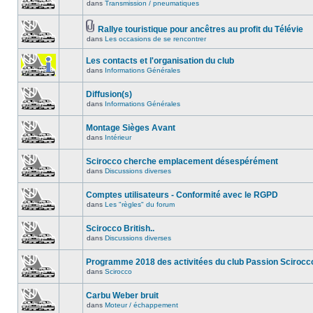
dans
Transmission / pneumatiques
Rallye touristique pour ancêtres au profit du Télévie
dans
Les occasions de se rencontrer
Les contacts et l'organisation du club
dans
Informations Générales
Diffusion(s)
dans
Informations Générales
Montage Sièges Avant
dans
Intérieur
Scirocco cherche emplacement désespérément
dans
Discussions diverses
Comptes utilisateurs - Conformité avec le RGPD
dans
Les "règles" du forum
Scirocco British..
dans
Discussions diverses
Programme 2018 des activitées du club Passion Scirocc
dans
Scirocco
Carbu Weber bruit
dans
Moteur / échappement