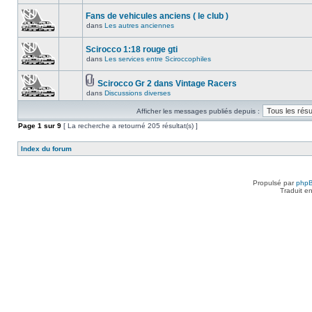
Fans de vehicules anciens ( le club )
dans
Les autres anciennes
Scirocco 1:18 rouge gti
dans
Les services entre Sciroccophiles
Scirocco Gr 2 dans Vintage Racers
dans
Discussions diverses
Afficher les messages publiés depuis :
Page
1
sur
9
[ La recherche a retourné 205 résultat(s) ]
Index du forum
Propulsé par
php
Traduit e