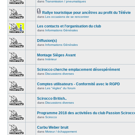
dans
Transmission / pneumatiques
Rallye touristique pour ancêtres au profit du Télévie
dans
Les occasions de se rencontrer
Les contacts et l'organisation du club
dans
Informations Générales
Diffusion(s)
dans
Informations Générales
Montage Sièges Avant
dans
Intérieur
Scirocco cherche emplacement désespérément
dans
Discussions diverses
Comptes utilisateurs - Conformité avec le RGPD
dans
Les "règles" du forum
Scirocco British..
dans
Discussions diverses
Programme 2018 des activitées du club Passion Scirocc
dans
Scirocco
Carbu Weber bruit
dans
Moteur / échappement