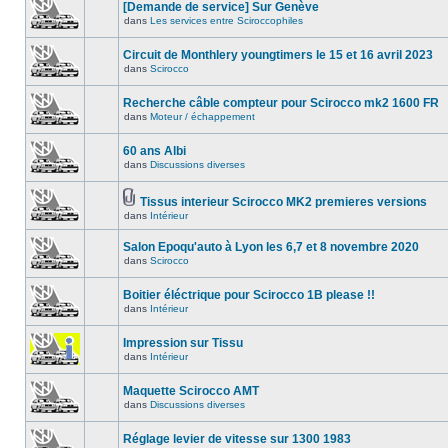
[Demande de service] Sur Genève
dans
Les services entre Sciroccophiles
Circuit de Monthlery youngtimers le 15 et 16 avril 2023
dans
Scirocco
Recherche câble compteur pour Scirocco mk2 1600 FR
dans
Moteur / échappement
60 ans Albi
dans
Discussions diverses
Tissus interieur Scirocco MK2 premieres versions
dans
Intérieur
Salon Epoqu'auto à Lyon les 6,7 et 8 novembre 2020
dans
Scirocco
Boitier éléctrique pour Scirocco 1B please !!
dans
Intérieur
Impression sur Tissu
dans
Intérieur
Maquette Scirocco AMT
dans
Discussions diverses
Réglage levier de vitesse sur 1300 1983