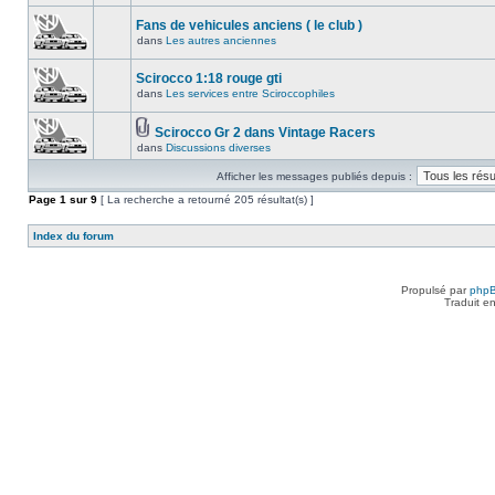
Fans de vehicules anciens ( le club )
dans
Les autres anciennes
Scirocco 1:18 rouge gti
dans
Les services entre Sciroccophiles
Scirocco Gr 2 dans Vintage Racers
dans
Discussions diverses
Afficher les messages publiés depuis :
Page
1
sur
9
[ La recherche a retourné 205 résultat(s) ]
Index du forum
Propulsé par
php
Traduit e