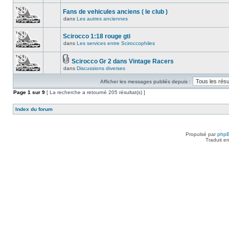
Fans de vehicules anciens ( le club )
dans
Les autres anciennes
Scirocco 1:18 rouge gti
dans
Les services entre Sciroccophiles
Scirocco Gr 2 dans Vintage Racers
dans
Discussions diverses
Afficher les messages publiés depuis :
Page
1
sur
9
[ La recherche a retourné 205 résultat(s) ]
Index du forum
Propulsé par
php
Traduit e