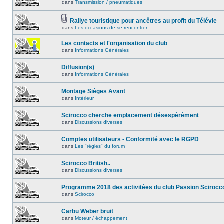
dans
Transmission / pneumatiques
Rallye touristique pour ancêtres au profit du Télévie
dans
Les occasions de se rencontrer
Les contacts et l'organisation du club
dans
Informations Générales
Diffusion(s)
dans
Informations Générales
Montage Sièges Avant
dans
Intérieur
Scirocco cherche emplacement désespérément
dans
Discussions diverses
Comptes utilisateurs - Conformité avec le RGPD
dans
Les "règles" du forum
Scirocco British..
dans
Discussions diverses
Programme 2018 des activitées du club Passion Scirocc
dans
Scirocco
Carbu Weber bruit
dans
Moteur / échappement