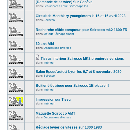
[Demande de service] Sur Genève
dans
Les services entre Sciroccophiles
Circuit de Monthlery youngtimers le 15 et 16 avril 2023
dans
Scirocco
Recherche câble compteur pour Scirocco mk2 1600 FR
dans
Moteur / échappement
60 ans Albi
dans
Discussions diverses
Tissus interieur Scirocco MK2 premieres versions
dans
Intérieur
Salon Epoqu'auto à Lyon les 6,7 et 8 novembre 2020
dans
Scirocco
Boitier éléctrique pour Scirocco 1B please !!
dans
Intérieur
Impression sur Tissu
dans
Intérieur
Maquette Scirocco AMT
dans
Discussions diverses
Réglage levier de vitesse sur 1300 1983