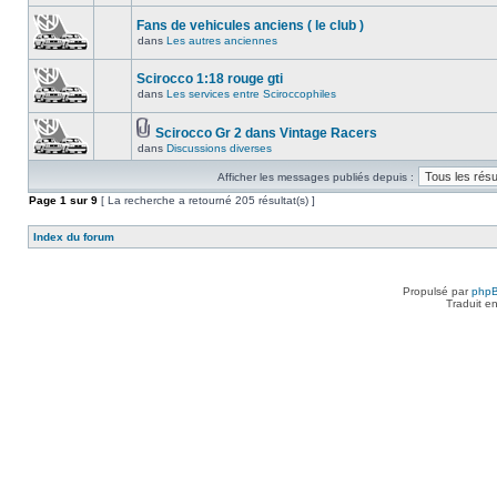
Fans de vehicules anciens ( le club )
dans
Les autres anciennes
Scirocco 1:18 rouge gti
dans
Les services entre Sciroccophiles
Scirocco Gr 2 dans Vintage Racers
dans
Discussions diverses
Afficher les messages publiés depuis :
Page
1
sur
9
[ La recherche a retourné 205 résultat(s) ]
Index du forum
Propulsé par
php
Traduit e