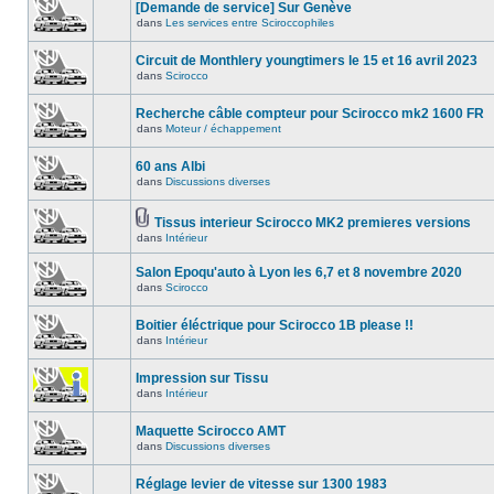
[Demande de service] Sur Genève
dans
Les services entre Sciroccophiles
Circuit de Monthlery youngtimers le 15 et 16 avril 2023
dans
Scirocco
Recherche câble compteur pour Scirocco mk2 1600 FR
dans
Moteur / échappement
60 ans Albi
dans
Discussions diverses
Tissus interieur Scirocco MK2 premieres versions
dans
Intérieur
Salon Epoqu'auto à Lyon les 6,7 et 8 novembre 2020
dans
Scirocco
Boitier éléctrique pour Scirocco 1B please !!
dans
Intérieur
Impression sur Tissu
dans
Intérieur
Maquette Scirocco AMT
dans
Discussions diverses
Réglage levier de vitesse sur 1300 1983