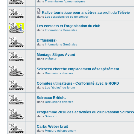
dans
Transmission / pneumatiques
Rallye touristique pour ancêtres au profit du Télévie
dans
Les occasions de se rencontrer
Les contacts et l'organisation du club
dans
Informations Générales
Diffusion(s)
dans
Informations Générales
Montage Sièges Avant
dans
Intérieur
Scirocco cherche emplacement désespérément
dans
Discussions diverses
Comptes utilisateurs - Conformité avec le RGPD
dans
Les "règles" du forum
Scirocco British..
dans
Discussions diverses
Programme 2018 des activitées du club Passion Scirocc
dans
Scirocco
Carbu Weber bruit
dans
Moteur / échappement