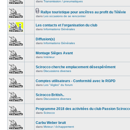
dans
Transmission / pneumatiques
Rallye touristique pour ancêtres au profit du Télévie
dans
Les occasions de se rencontrer
Les contacts et l'organisation du club
dans
Informations Générales
Diffusion(s)
dans
Informations Générales
Montage Sièges Avant
dans
Intérieur
Scirocco cherche emplacement désespérément
dans
Discussions diverses
Comptes utilisateurs - Conformité avec le RGPD
dans
Les "règles" du forum
Scirocco British..
dans
Discussions diverses
Programme 2018 des activitées du club Passion Scirocc
dans
Scirocco
Carbu Weber bruit
dans
Moteur / échappement