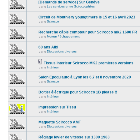
[Demande de service] Sur Genève
dans
Les services entre Sciroccophiles
Circuit de Monthlery youngtimers le 15 et 16 avril 2023
dans
Scirocco
Recherche câble compteur pour Scirocco mk2 1600 FR
dans
Moteur / échappement
60 ans Albi
dans
Discussions diverses
Tissus interieur Scirocco MK2 premieres versions
dans
Intérieur
Salon Epoqu'auto à Lyon les 6,7 et 8 novembre 2020
dans
Scirocco
Boitier éléctrique pour Scirocco 1B please !!
dans
Intérieur
Impression sur Tissu
dans
Intérieur
Maquette Scirocco AMT
dans
Discussions diverses
Réglage levier de vitesse sur 1300 1983