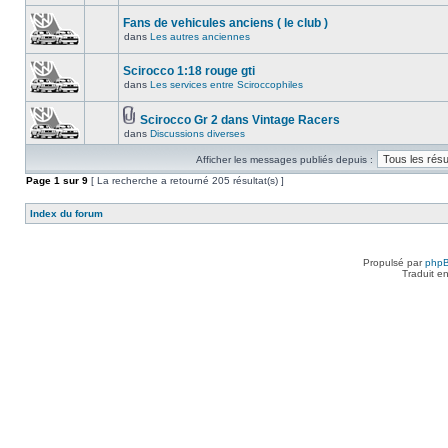
Fans de vehicules anciens ( le club )
dans
Les autres anciennes
Scirocco 1:18 rouge gti
dans
Les services entre Sciroccophiles
Scirocco Gr 2 dans Vintage Racers
dans
Discussions diverses
Afficher les messages publiés depuis :
Page
1
sur
9
[ La recherche a retourné 205 résultat(s) ]
Index du forum
Propulsé par
php
Traduit e