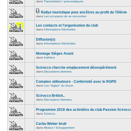
dans
Transmission / pneumatiques
Rallye touristique pour ancêtres au profit du Télévie
dans
Les occasions de se rencontrer
Les contacts et l'organisation du club
dans
Informations Générales
Diffusion(s)
dans
Informations Générales
Montage Sièges Avant
dans
Intérieur
Scirocco cherche emplacement désespérément
dans
Discussions diverses
Comptes utilisateurs - Conformité avec le RGPD
dans
Les "règles" du forum
Scirocco British..
dans
Discussions diverses
Programme 2018 des activitées du club Passion Scirocc
dans
Scirocco
Carbu Weber bruit
dans
Moteur / échappement