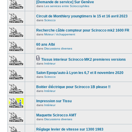
[Demande de service] Sur Genève
dans
Les services entre Sciroccophiles
Circuit de Monthlery youngtimers le 15 et 16 avril 2023
dans
Scirocco
Recherche câble compteur pour Scirocco mk2 1600 FR
dans
Moteur / échappement
60 ans Albi
dans
Discussions diverses
Tissus interieur Scirocco MK2 premieres versions
dans
Intérieur
Salon Epoqu'auto à Lyon les 6,7 et 8 novembre 2020
dans
Scirocco
Boitier éléctrique pour Scirocco 1B please !!
dans
Intérieur
Impression sur Tissu
dans
Intérieur
Maquette Scirocco AMT
dans
Discussions diverses
Réglage levier de vitesse sur 1300 1983