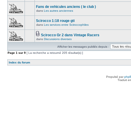
Fans de vehicules anciens ( le club )
dans
Les autres anciennes
Scirocco 1:18 rouge gti
dans
Les services entre Sciroccophiles
Scirocco Gr 2 dans Vintage Racers
dans
Discussions diverses
Afficher les messages publiés depuis :
Page
1
sur
9
[ La recherche a retourné 205 résultat(s) ]
Index du forum
Propulsé par
php
Traduit e