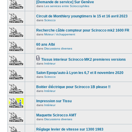
[Demande de service] Sur Genève
dans
Les services entre Sciroccophiles
Circuit de Monthlery youngtimers le 15 et 16 avril 2023
dans
Scirocco
Recherche câble compteur pour Scirocco mk2 1600 FR
dans
Moteur / échappement
60 ans Albi
dans
Discussions diverses
Tissus interieur Scirocco MK2 premieres versions
dans
Intérieur
Salon Epoqu'auto à Lyon les 6,7 et 8 novembre 2020
dans
Scirocco
Boitier éléctrique pour Scirocco 1B please !!
dans
Intérieur
Impression sur Tissu
dans
Intérieur
Maquette Scirocco AMT
dans
Discussions diverses
Réglage levier de vitesse sur 1300 1983