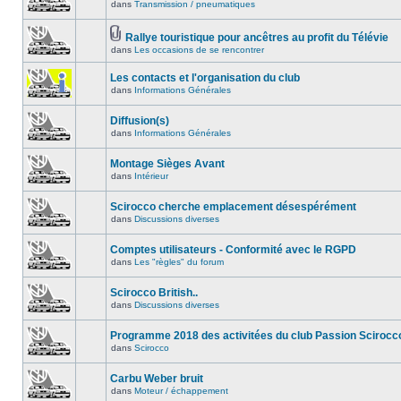
dans
Transmission / pneumatiques
Rallye touristique pour ancêtres au profit du Télévie
dans
Les occasions de se rencontrer
Les contacts et l'organisation du club
dans
Informations Générales
Diffusion(s)
dans
Informations Générales
Montage Sièges Avant
dans
Intérieur
Scirocco cherche emplacement désespérément
dans
Discussions diverses
Comptes utilisateurs - Conformité avec le RGPD
dans
Les "règles" du forum
Scirocco British..
dans
Discussions diverses
Programme 2018 des activitées du club Passion Scirocc
dans
Scirocco
Carbu Weber bruit
dans
Moteur / échappement