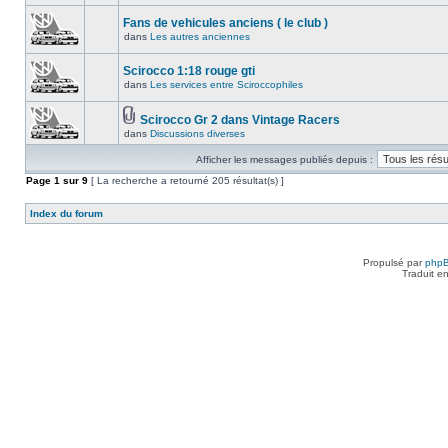
Fans de vehicules anciens ( le club )
dans
Les autres anciennes
Scirocco 1:18 rouge gti
dans
Les services entre Sciroccophiles
Scirocco Gr 2 dans Vintage Racers
dans
Discussions diverses
Afficher les messages publiés depuis :
Page
1
sur
9
[ La recherche a retourné 205 résultat(s) ]
Index du forum
Propulsé par
php
Traduit e